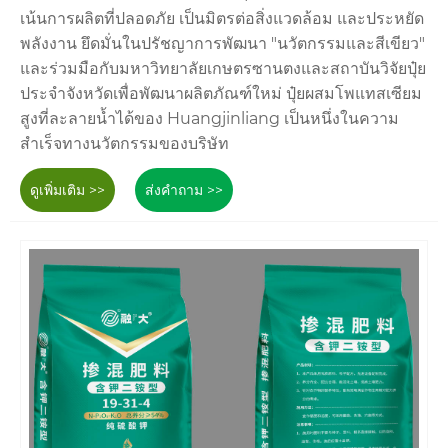
เน้นการผลิตที่ปลอดภัย เป็นมิตรต่อสิ่งแวดล้อม และประหยัด
พลังงาน ยึดมั่นในปรัชญาการพัฒนา "นวัตกรรมและสีเขียว"
และร่วมมือกับมหาวิทยาลัยเกษตรซานตงและสถาบันวิจัยปุ๋ย
ประจำจังหวัดเพื่อพัฒนาผลิตภัณฑ์ใหม่ ปุ๋ยผสมโพแทสเซียม
สูงที่ละลายน้ำได้ของ Huangjinliang เป็นหนึ่งในความ
สำเร็จทางนวัตกรรมของบริษัท
ดูเพิ่มเติม >>
ส่งคำถาม >>