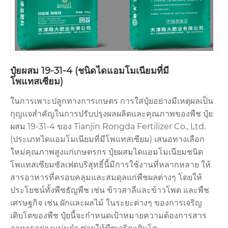
ปุ๋ยผสม 19-31-4 (ชนิดไดแอมโมเนียมที่มี
โพแทสเซียม)
ในการเพาะปลูกทางการเกษตร การใส่ปุ๋ยอย่างมีเหตุผลเป็น
กุญแจสำคัญในการปรับปรุงผลผลิตและคุณภาพของพืช ปุ๋ย
ผสม 19-31-4 ของ Tianjin Rongda Fertilizer Co., Ltd.
(ประเภทไดแอมโมเนียมที่มีโพแทสเซียม) เสนอทางเลือก
ใหม่คุณภาพสูงแก่เกษตรกร ปุ๋ยผสมไดแอมโมเนียมชนิด
โพแทสเซียมซัลเฟตบริสุทธิ์นี้มีการใช้งานที่หลากหลาย ให้
สารอาหารที่ครอบคลุมและสมดุลแก่พืชผลต่างๆ โดยให้
ประโยชน์ทั้งพืชธัญพืช เช่น ข้าวสาลีและข้าวโพด และพืช
เศรษฐกิจ เช่น ผักและผลไม้ ในระยะต่างๆ ของการเจริญ
เติบโตของพืช ปุ๋ยนี้จะกำหนดเป้าหมายความต้องการสาร