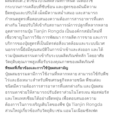
ผสมตั้งแต่ 2 ตัวขึ้นไปในสัดส่วนที่กำหนด ไม่ต้องใช้
กระบวนการเคลือบที่ซับซ้อน และสูตรของมันมีความ
ยืดหยุ่นและปรับได้ เม็ดมีความสม่ำเสมอ และสามารถ
กำหนดสูตรเพื่อตอบสนองความต้องการสารอาหารที่แตก
ต่างกัน โดยปรับให้เข้ากับสถานการณ์การปลูกที่หลากหลาย
อุตสาหกรรมปุ๋ย Tianjin Rongda เป็นองค์กรสมัยใหม่ที่
เชี่ยวชาญในการวิจัย การพัฒนา การผลิต การขาย และการ
บริการของปุ๋ยสูตรที่เป็นมิตรต่อสิ่งแวดล้อมและระบบนิเวศ
นอกจากนี้ยังมีคุณสมบัติในการนำเข้าและส่งออก และได้
รวมปุ๋ยผสมธรรมดาเข้ากับระบบผลิตภัณฑ์หลัก โดยอาศัย
วัตถุดิบคุณภาพสูงเพื่อรับรองคุณภาพของผลิตภัณฑ์
พืชผลที่เกี่ยวข้องและการใช้ปุ๋ยผสมสามัญ
ปุ๋ยผสมธรรมดามีการใช้งานที่หลากหลาย สามารถใช้กับพืช
ไร่และยังเหมาะสำหรับพืชเศรษฐกิจหลายชนิด พืชแต่ละ
ชนิดมีความต้องการสารอาหารที่แตกต่างกัน และปุ๋ยผสม
ธรรมดาช่วยให้สามารถปรับอัตราส่วนไนโตรเจน ฟอสฟอรัส
และโพแทสเซียมได้อย่างยืดหยุ่น เพื่อตอบสนองความ
ต้องการในการเจริญเติบโตของพืช ปุ๋ย Tianjin Rongda
ส่วนใหญ่เกี่ยวข้องกับวัตถุดิบ เช่น แอมโมเนียมซัลเฟต