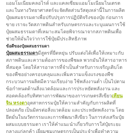
แอมโมเนียมคลอไรด์ และแคลเซียมแอมโมเนียมไนเตรต
และในทางวิทยาศาสตร์จะจัดสัดส่วนวัสดุเหล่านี้ในการผลิต
ปุ๋ยผสมธรรมดาเพื่อปรับปรุงการปฏิบัติจริงของปุ๋ย ก่อนการ
ขาย เราจะวัดสภาพดินสำหรับเกษตรกรและระบุแผนการใช้
ปุ๋ยผสมธรรมดาที่เหมาะสมโดยพิจารณาจากสภาพดินเพื่อ
ช่วยให้มั่นใจว่าการใช้ปุ๋ยมีประสิทธิภาพ
ข้อดีของปุ๋ยผสมธรรมดา
ปุ๋ยผสมธรรมดา
มีสูตรที่ยืดหยุ่น ปรับแต่งได้เพื่อให้เหมาะกับ
สภาพดินและความต้องการของพืชผล พวกมันให้สารอาหาร
ที่สมดุล โดยให้สารอาหารที่จำเป็นสำหรับการเจริญเติบโต
ของพืชอย่างครอบคลุมและเพิ่มความแข็งแรงของพืช
กระบวนการผลิตมีความเรียบง่าย ใช้พลังงานต่ำ เป็นไปตาม
ข้อกำหนดด้านสิ่งแวดล้อมและการประหยัดพลังงาน และ
สอดคล้องกับทิศทางการพัฒนาของการเกษตรสีเขียว
เทียน
จิน หรงดา
อุตสาหกรรมปุ๋ยให้ความสำคัญกับการผลิตที่
ปลอดภัย เป็นมิตรต่อสิ่งแวดล้อม และประหยัดพลังงาน โดย
ยึดมั่นในนวัตกรรมและการพัฒนาสีเขียว ในการส่งเสริมปุ๋ย
ผสมแบบธรรมดา เราให้คำแนะนำเกี่ยวกับการใส่ปุ๋ยระยะ
กลางแก่ลูกค้า เยี่ยมชมเกษตรกรเป็นประจำเพื่อทำความ